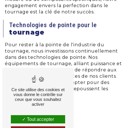
engagement envers la perfection dans le
tournage est la clé de notre succès.
Technologies de pointe pour le
tournage
Pour rester à la pointe de l'industrie du
tournage, nous investissons continuellement
dans des technologies de pointe. Nos
équipements de tournage, alliant puissance et
précision, nous permettent de répondre aux
demandes les plus exigeantes de nos clients.
Choisir SEE Vignau signifie opter pour des
solutions de tournage qui repoussent les
Ce site utilise des cookies et
vous donne le contrôle sur
limites de la performance.
ceux que vous souhaitez
activer
Nos services
Tout accepter
tournage personnalisé