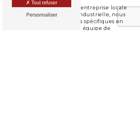
Tout refuser
Que vous soyez une petite entreprise locale
ou une grande entreprise industrielle, nous
Personnaliser
nous adaptons à vos besoins spécifiques en
matière de tournage. Notre équipe de
spécialistes est prête à collaborer avec vous
pour concevoir des solutions de tournage sur
mesure qui répondent exactement à vos
exigences.
Maintenance préventive et réparations
Outre nos services de tournage initial, nous
offrons également des programmes de
maintenance préventive pour garantir le bon
fonctionnement continu de vos équipements.
En cas de problème, notre équipe de
techniciens qualifiés est prête à intervenir
rapidement pour des réparations efficaces et
durables.