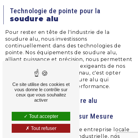
Technologie de pointe pour la
soudure alu
Pour rester en tête de l'industrie de la
soudure alu, nous investissons
continuellement dans des technologies de
pointe. Nos équipements de soudure alu,
alliant puissance et précision, nous permettent
de relever les défis les plus exigeants de nos
clients. Opter pour SEE Vignau, c'est opter
pour des solutions de soudure alu qui
Ce site utilise des cookies et
dépassent les normes de performance.
vous donne le contrôle sur
ceux que vous souhaitez
Nos services en soudure alu
activer
Solutions soudure alu sur Mesure
Tout accepter
Tout refuser
Que vous dirigiez une petite entreprise locale
ou une grande entreprise industrielle, nos