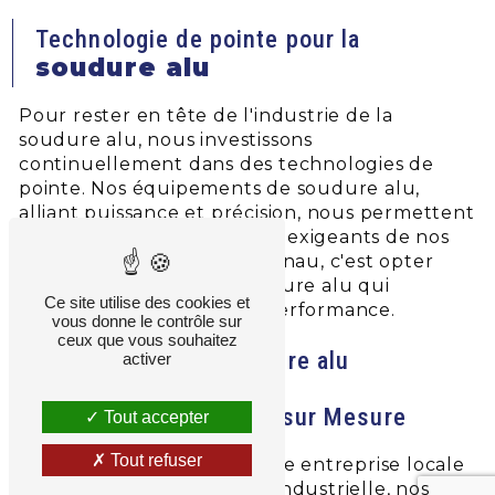
Technologie de pointe pour la
soudure alu
Pour rester en tête de l'industrie de la
soudure alu, nous investissons
continuellement dans des technologies de
pointe. Nos équipements de soudure alu,
alliant puissance et précision, nous permettent
de relever les défis les plus exigeants de nos
clients. Opter pour SEE Vignau, c'est opter
pour des solutions de soudure alu qui
Ce site utilise des cookies et
dépassent les normes de performance.
vous donne le contrôle sur
ceux que vous souhaitez
Nos services en soudure alu
activer
Solutions soudure alu sur Mesure
Tout accepter
Tout refuser
Que vous dirigiez une petite entreprise locale
ou une grande entreprise industrielle, nos