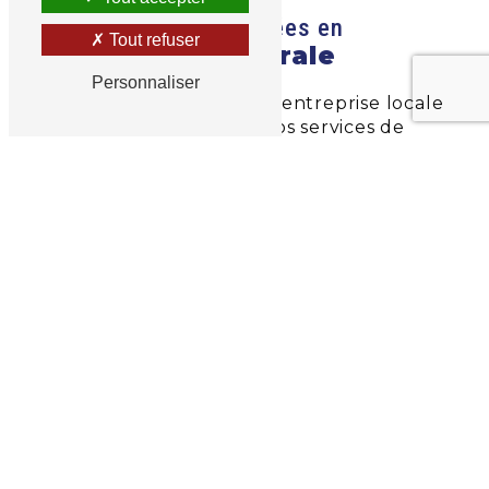
Solutions personnalisées en
Tout refuser
mécanique générale
Personnaliser
Que vous soyez une petite entreprise locale
ou une grande industrie, nos services de
mécanique générale
sont adaptés à vos
besoins spécifiques. Notre équipe de
spécialistes est prête à collaborer avec vous
pour concevoir des solutions sur mesure,
répondant précisément à vos exigences.
Maintenance préventive et réparations
Au-delà de nos services initiaux, nous
proposons des programmes de maintenance
préventive pour assurer le bon
fonctionnement continu de vos équipements.
En cas de panne, notre équipe de techniciens
qualifiés intervient rapidement pour des
réparations efficaces et durables.