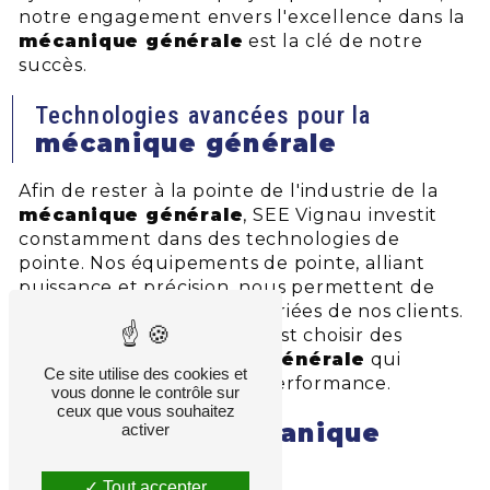
notre engagement envers l'excellence dans la
mécanique générale
est la clé de notre
succès.
Technologies avancées pour la
mécanique générale
Afin de rester à la pointe de l'industrie de la
mécanique générale
, SEE Vignau investit
constamment dans des technologies de
pointe. Nos équipements de pointe, alliant
puissance et précision, nous permettent de
répondre aux exigences variées de nos clients.
Opter pour SEE Vignau, c'est choisir des
solutions de
mécanique générale
qui
Ce site utilise des cookies et
dépassent les normes de performance.
vous donne le contrôle sur
ceux que vous souhaitez
mécanique
Nos services de
activer
générale
Tout accepter