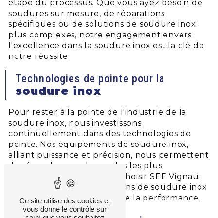
étape du processus. Que vous ayez besoin de
soudures sur mesure, de réparations
spécifiques ou de solutions de soudure inox
plus complexes, notre engagement envers
l'excellence dans la soudure inox est la clé de
notre réussite.
Technologies de pointe pour la
soudure inox
Pour rester à la pointe de l'industrie de la
soudure inox, nous investissons
continuellement dans des technologies de
pointe. Nos équipements de soudure inox,
alliant puissance et précision, nous permettent
de répondre aux demandes les plus
exigeantes de nos clients. Choisir SEE Vignau,
c'est opter pour des solutions de soudure inox
qui repoussent les limites de la performance.
Ce site utilise des cookies et
vous donne le contrôle sur
ceux que vous souhaitez