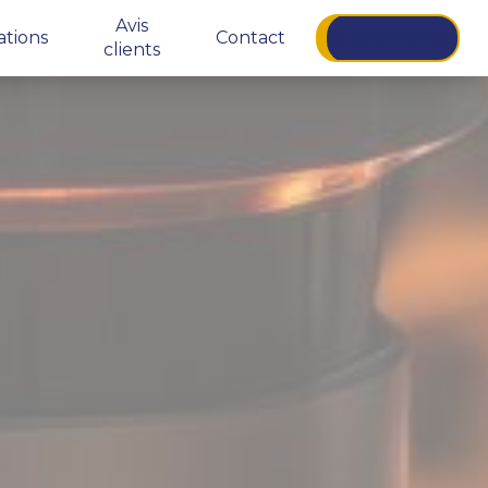
Avis
ations
Contact
05 59 04 91 92
clients