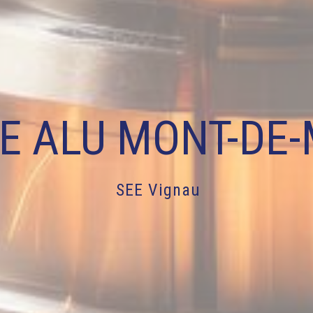
E ALU MONT-DE
SEE Vignau