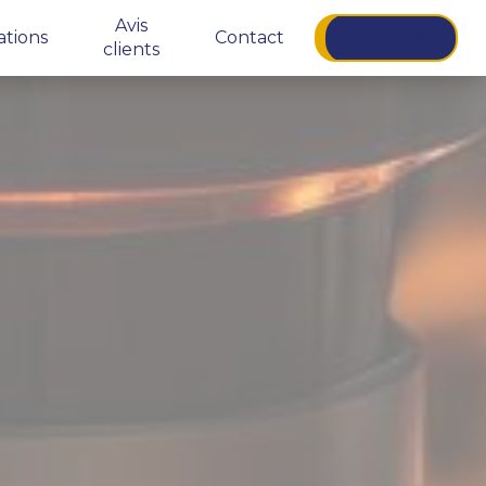
Avis
ations
Contact
05 59 04 91 92
clients